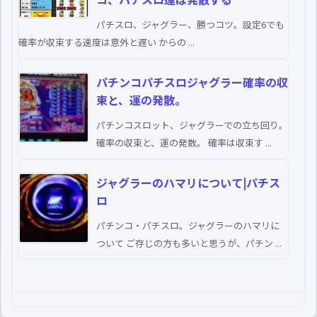
パチスロ、ジャグラー、勝つコツ。設定6でも
確率が収束する速度は意外と遅い からの ...
パチンコパチスロジャグラー確率の収
束と、運の発散。
パチンコスロット、ジャグラーでの立ち回り。
確率の収束と、運の発散。 確率は収束す ...
ジャグラーのハマリについて|パチス
ロ
パチンコ・パチスロ。ジャグラーのハマリに
ついて ご存じの方も多いと思うが、パチン ...