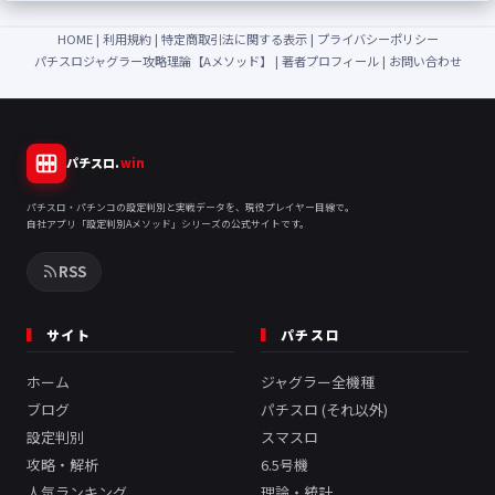
HOME
|
利用規約
|
特定商取引法に関する表示
|
プライバシーポリシー
パチスロジャグラー攻略理論【Aメソッド】
|
著者プロフィール
|
お問い合わせ
パチスロ.
win
パチスロ・パチンコの設定判別と実戦データを、現役プレイヤー目線で。
自社アプリ「設定判別Aメソッド」シリーズの公式サイトです。
RSS
サイト
パチスロ
ホーム
ジャグラー全機種
ブログ
パチスロ (それ以外)
設定判別
スマスロ
攻略・解析
6.5号機
人気ランキング
理論・統計