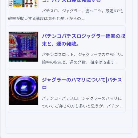
パチスロ、ジャグラー、勝つコツ。設定6でも
確率が収束する速度は意外と遅い からの ...
パチンコパチスロジャグラー確率の収
束と、運の発散。
パチンコスロット、ジャグラーでの立ち回り。
確率の収束と、運の発散。 確率は収束す ...
ジャグラーのハマリについて|パチス
ロ
パチンコ・パチスロ。ジャグラーのハマリに
ついて ご存じの方も多いと思うが、パチン ...