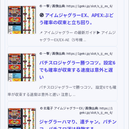
© 一撃 / 画像出典: https://1geki.jp/slot/s_ij_ex_6/
🧭
アイムジャグラーEX、APEX:ぶど
う確率の収束と立ち回り。
📌 アイムジャグラー の最新ガイド▶︎ アイムジ
ャグラーEX/EX-AE（5号機 ...
© 一撃 / 画像出典: https://1geki.jp/slot/s_ij_ex_6/
パチスロジャグラー勝つコツ。設定6
でも確率が収束する速度は意外と遅
い
パチスロジャグラーで勝つコツ。 設定6でも確
率が収束する速度は意外と遅い 注意し ...
© 北電子 アイムジャグラーEX / 画像出典: https://1
geki.jp/slot/s_ij_ex_6/
ジャグラーハマり、連チャン。パチン
コ、パチスロ運は発散する