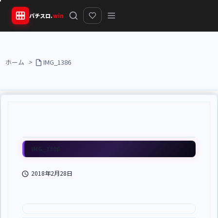
パチスロ.
win
ホーム
>
IMG_1386

IMG_1386
2018年2月28日
