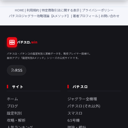
HOME
|
利用規約
|
特定商取引法に関する表示
|
プライバシーポリシー
パチスロジャグラー攻略理論【Aメソッド】
|
著者プロフィール
|
お問い合わせ
パチスロ.
win
パチスロ・パチンコの設定判別と実戦データを、現役プレイヤー目線で。
自社アプリ「設定判別Aメソッド」シリーズの公式サイトです。
RSS
サイト
パチスロ
ホーム
ジャグラー全機種
ブログ
パチスロ (それ以外)
設定判別
スマスロ
攻略・解析
6.5号機
人気ランキング
理論・統計