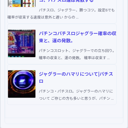
パチスロ、ジャグラー、勝つコツ。設定6でも
確率が収束する速度は意外と遅い からの ...
パチンコパチスロジャグラー確率の収
束と、運の発散。
パチンコスロット、ジャグラーでの立ち回り。
確率の収束と、運の発散。 確率は収束す ...
ジャグラーのハマリについて|パチス
ロ
パチンコ・パチスロ。ジャグラーのハマリに
ついて ご存じの方も多いと思うが、パチン ...