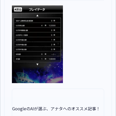
GoogleのAIが選ぶ、アナタへのオススメ記事！