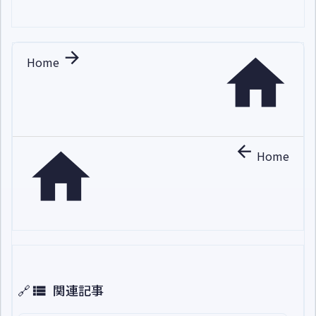


Home


Home
🔗
関連記事
