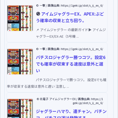
© 一撃 / 画像出典: https://1geki.jp/slot/s_ij_ex_6/
🧭
アイムジャグラーEX、APEX:ぶど
う確率の収束と立ち回り。
📌 アイムジャグラー の最新ガイド▶︎ アイムジ
ャグラーEX/EX-AE（5号機 ...
© 一撃 / 画像出典: https://1geki.jp/slot/s_ij_ex_6/
パチスロジャグラー勝つコツ。設定6
でも確率が収束する速度は意外と遅
い
パチスロジャグラーで勝つコツ。 設定6でも確
率が収束する速度は意外と遅い 注意し ...
© 北電子 アイムジャグラーEX / 画像出典: https://1
geki.jp/slot/s_ij_ex_6/
ジャグラーハマり、連チャン。パチン
コ、パチスロ運は発散する