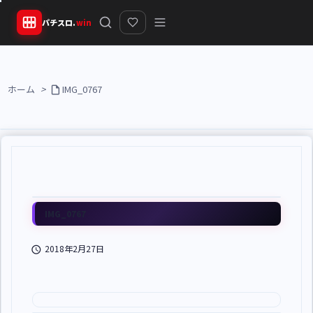
パチスロ.
win
ホーム
>
IMG_0767

IMG_0767
2018年2月27日
