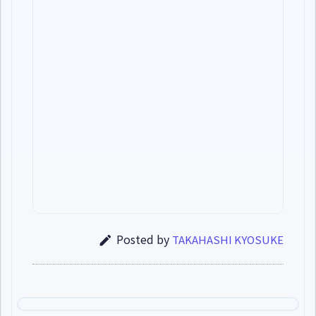
Posted by
TAKAHASHI KYOSUKE
