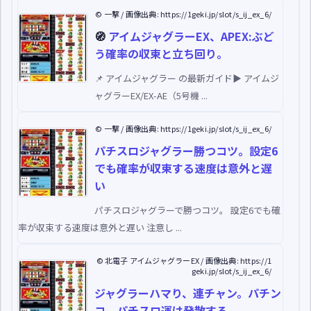
© 一撃 / 画像出典: https://1geki.jp/slot/s_ij_ex_6/
🧭
アイムジャグラーEX、APEX:ぶど
う確率の収束と立ち回り。
📌 アイムジャグラー の最新ガイド▶︎ アイムジ
ャグラーEX/EX-AE（5号機 ...
© 一撃 / 画像出典: https://1geki.jp/slot/s_ij_ex_6/
パチスロジャグラー勝つコツ。設定6
でも確率が収束する速度は意外と遅
い
パチスロジャグラーで勝つコツ。 設定6でも確
率が収束する速度は意外と遅い 注意し ...
© 北電子 アイムジャグラーEX / 画像出典: https://1
geki.jp/slot/s_ij_ex_6/
ジャグラーハマり、連チャン。パチン
コ、パチスロ運は発散する