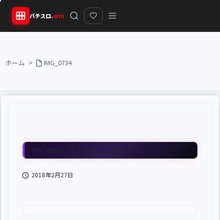
パチスロ.
win
ホーム
>
IMG_0734

IMG_0734
2018年2月27日
