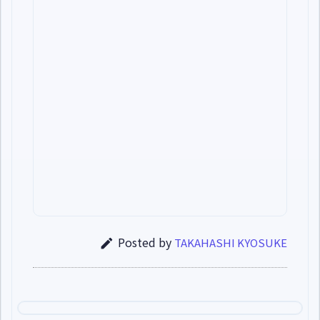
Posted by
TAKAHASHI KYOSUKE
