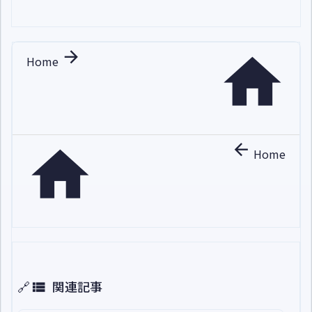


Home


Home
🔗
関連記事
