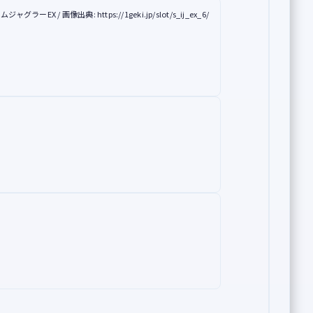
ャグラーEX / 画像出典: https://1geki.jp/slot/s_ij_ex_6/