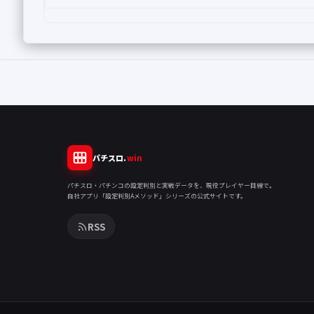
パチスロ.
win
パチスロ・パチンコの設定判別と実戦データを、現役プレイヤー目線で。
自社アプリ「設定判別Aメソッド」シリーズの公式サイトです。
RSS