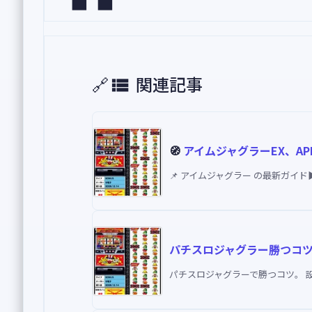
🔗
関連記事

🧭
アイムジャグラーEX、A
📌 アイムジャグラー の最新ガイド▶︎ 
パチスロジャグラー勝つコツ
パチスロジャグラーで勝つコツ。 設