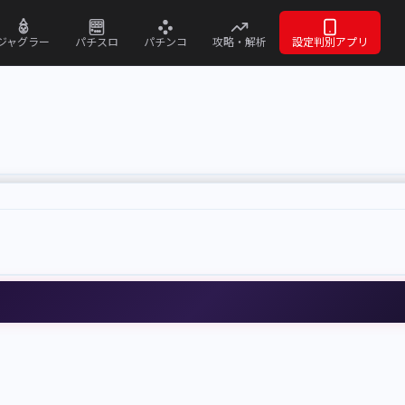
ジャグラー
パチスロ
パチンコ
攻略・解析
設定判別アプリ