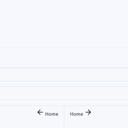


Home
Home