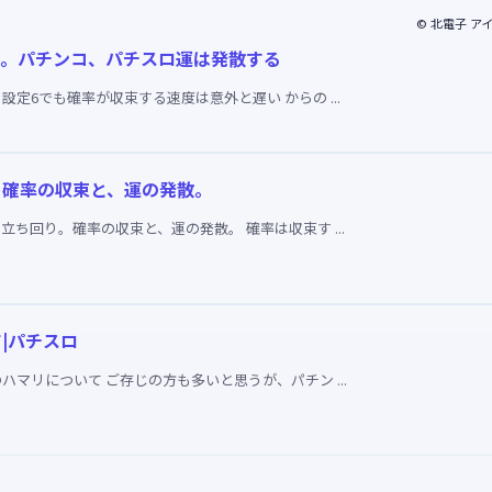
© 北電子 アイムジ
ン。パチンコ、パチスロ運は発散する
定6でも確率が収束する速度は意外と遅い からの ...
ー確率の収束と、運の発散。
ち回り。確率の収束と、運の発散。 確率は収束す ...
|パチスロ
マリについて ご存じの方も多いと思うが、パチン ...