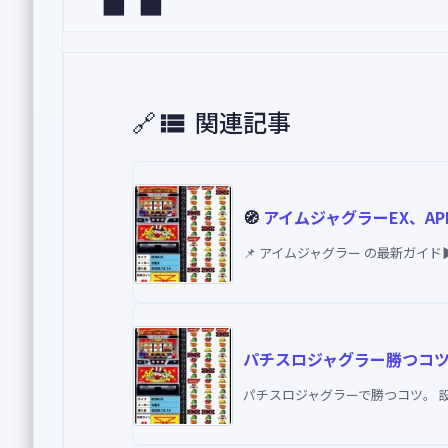
🔗
関連記事

🧭
アイムジャグラーEX、A
📌 アイムジャグラー の最新ガイド▶︎ 
パチスロジャグラー勝つコツ
パチスロジャグラーで勝つコツ。 設