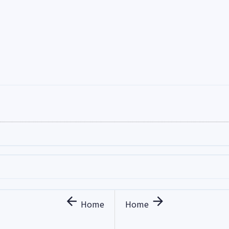


Home
Home