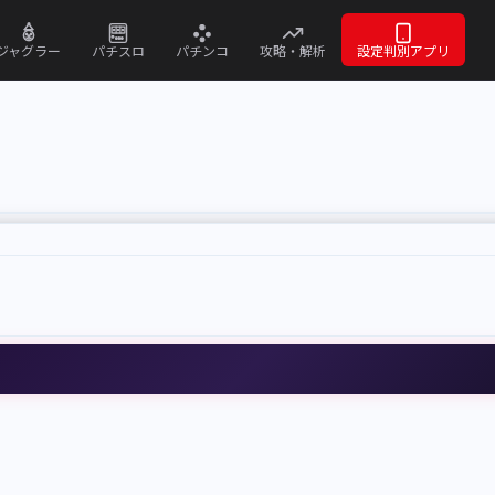
ジャグラー
パチスロ
パチンコ
攻略・解析
設定判別アプリ