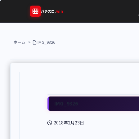
パチスロ.
win
ホーム
>
IMG_9326

IMG_9326
2018年2月23日
