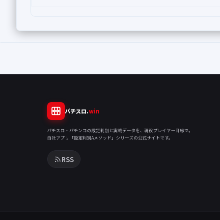
パチスロ.
win
パチスロ・パチンコの設定判別と実戦データを、現役プレイヤー目線で。
自社アプリ「設定判別Aメソッド」シリーズの公式サイトです。
RSS