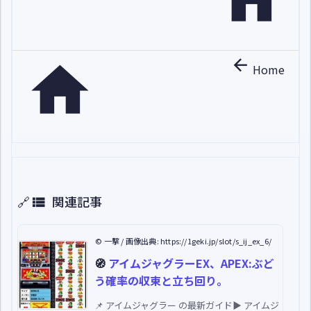


Home
🔗
関連記事

© 一撃 / 画像出典: https://1geki.jp/slot/s_ij_ex_6/
🧭
アイムジャグラーEX、APEX:ぶど
う確率の収束と立ち回り。
📌 アイムジャグラー の最新ガイド▶︎ アイムジ