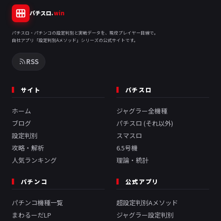
パチスロ.
win
パチスロ・パチンコの設定判別と実戦データを、現役プレイヤー目線で。
自社アプリ「設定判別Aメソッド」シリーズの公式サイトです。
RSS
サイト
パチスロ
ホーム
ジャグラー全機種
ブログ
パチスロ (それ以外)
設定判別
スマスロ
攻略・解析
6.5号機
人気ランキング
理論・統計
パチンコ
公式アプリ
パチンコ機種一覧
超設定判別Aメソッド
まわるーだLP
ジャグラー設定判別