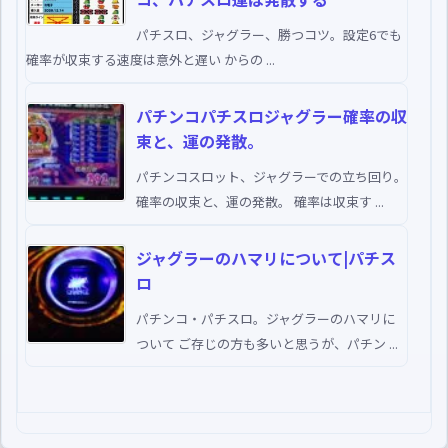
パチスロ、ジャグラー、勝つコツ。設定6でも
確率が収束する速度は意外と遅い からの ...
パチンコパチスロジャグラー確率の収
束と、運の発散。
パチンコスロット、ジャグラーでの立ち回り。
確率の収束と、運の発散。 確率は収束す ...
ジャグラーのハマリについて|パチス
ロ
パチンコ・パチスロ。ジャグラーのハマリに
ついて ご存じの方も多いと思うが、パチン ...