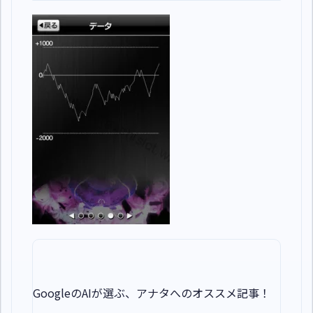
GoogleのAIが選ぶ、アナタへのオススメ記事！