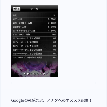
GoogleのAIが選ぶ、アナタへのオススメ記事！