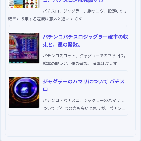
パチスロ、ジャグラー、勝つコツ。設定6でも
確率が収束する速度は意外と遅い からの ...
パチンコパチスロジャグラー確率の収
束と、運の発散。
パチンコスロット、ジャグラーでの立ち回り。
確率の収束と、運の発散。 確率は収束す ...
ジャグラーのハマリについて|パチス
ロ
パチンコ・パチスロ。ジャグラーのハマリに
ついて ご存じの方も多いと思うが、パチン ...