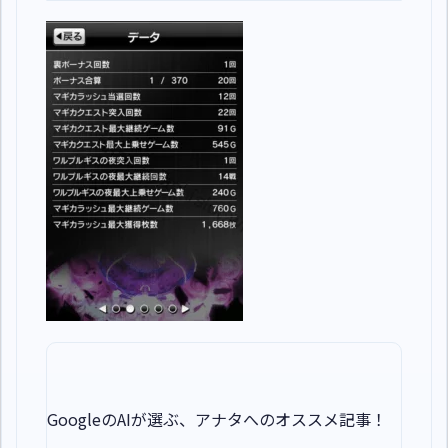
GoogleのAIが選ぶ、アナタへのオススメ記事！