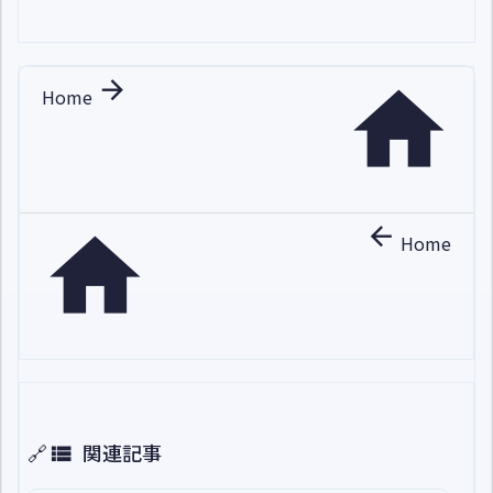


Home


Home
🔗
関連記事
