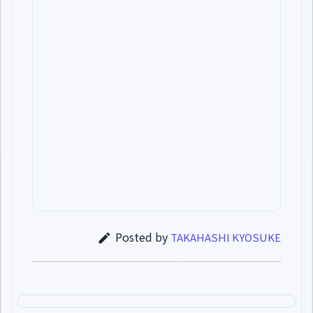
Posted by
TAKAHASHI KYOSUKE
