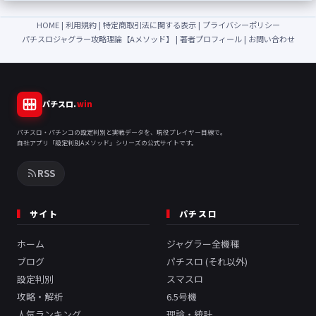
HOME
|
利用規約
|
特定商取引法に関する表示
|
プライバシーポリシー
パチスロジャグラー攻略理論【Aメソッド】
|
著者プロフィール
|
お問い合わせ
パチスロ.
win
パチスロ・パチンコの設定判別と実戦データを、現役プレイヤー目線で。
自社アプリ「設定判別Aメソッド」シリーズの公式サイトです。
RSS
サイト
パチスロ
ホーム
ジャグラー全機種
ブログ
パチスロ (それ以外)
設定判別
スマスロ
攻略・解析
6.5号機
人気ランキング
理論・統計