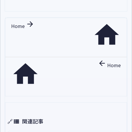


Home


Home
🔗
関連記事
