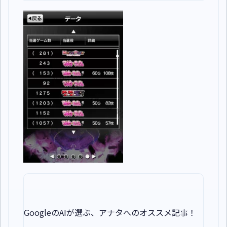
GoogleのAIが選ぶ、アナタへのオススメ記事！