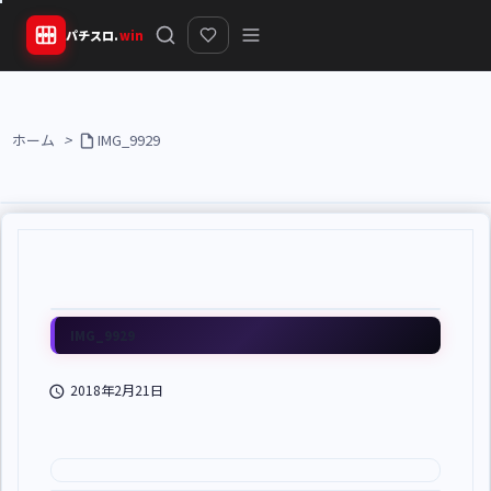
パチスロ.
win
ホーム
>
IMG_9929

IMG_9929
2018年2月21日
