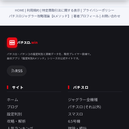
HOME
|
利用規約
|
特定商取引法に関する表示
|
プライバシーポリシー
パチスロジャグラー攻略理論【Aメソッド】
|
著者プロフィール
|
お問い合わせ
パチスロ.
win
パチスロ・パチンコの設定判別と実戦データを、現役プレイヤー目線で。
自社アプリ「設定判別Aメソッド」シリーズの公式サイトです。
RSS
サイト
パチスロ
ホーム
ジャグラー全機種
ブログ
パチスロ (それ以外)
設定判別
スマスロ
攻略・解析
6.5号機
人気ランキング
理論・統計