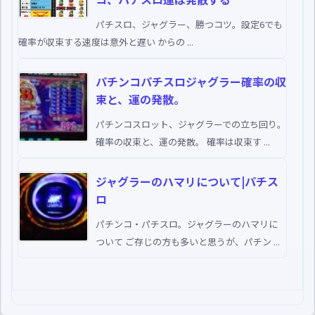
パチスロ、ジャグラー、勝つコツ。設定6でも
確率が収束する速度は意外と遅い からの ...
パチンコパチスロジャグラー確率の収
束と、運の発散。
パチンコスロット、ジャグラーでの立ち回り。
確率の収束と、運の発散。 確率は収束す ...
ジャグラーのハマリについて|パチス
ロ
パチンコ・パチスロ。ジャグラーのハマリに
ついて ご存じの方も多いと思うが、パチン ...