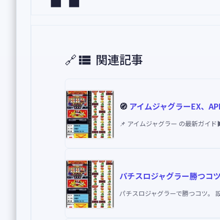
🔗
関連記事

🧭
アイムジャグラーEX、A
📌 アイムジャグラー の最新ガイド▶︎ 
パチスロジャグラー勝つコツ
パチスロジャグラーで勝つコツ。 設