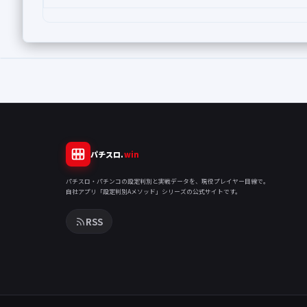
パチスロ.
win
パチスロ・パチンコの設定判別と実戦データを、現役プレイヤー目線で。
自社アプリ「設定判別Aメソッド」シリーズの公式サイトです。
RSS