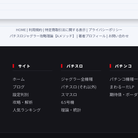
HOME
|
利用規約
|
特定商取引法に関する表示
|
プライバシーポリシー
パチスロジャグラー攻略理論【Aメソッド】
|
著者プロフィール
|
お問い合わせ
サイト
パチスロ
パチンコ
ホーム
ジャグラー全機種
パチンコ機種一
ブログ
パチスロ (それ以外)
まわるーだLP
設定判別
スマスロ
期待値・ボーダ
攻略・解析
6.5号機
人気ランキング
理論・統計