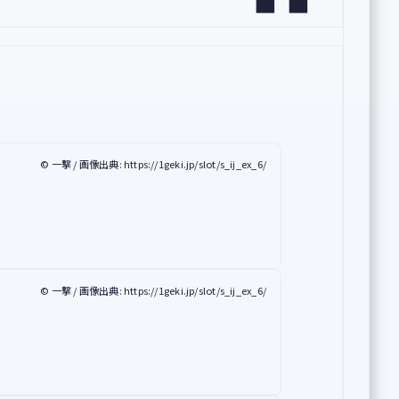
© 一撃 / 画像出典: https://1geki.jp/slot/s_ij_ex_6/
© 一撃 / 画像出典: https://1geki.jp/slot/s_ij_ex_6/