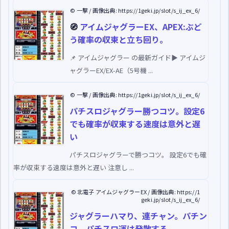
© 一撃 / 画像出典: https://1geki.jp/slot/s_ij_ex_6/
🧭
アイムジャグラーEX、APEX:ぶど
う確率の収束と立ち回り。
📌 アイムジャグラー の最新ガイド▶︎ アイムジ
ャグラーEX/EX-AE（5号機 ...
© 一撃 / 画像出典: https://1geki.jp/slot/s_ij_ex_6/
パチスロジャグラー勝つコツ。設定6
でも確率が収束する速度は意外と遅
い
パチスロジャグラーで勝つコツ。 設定6でも確
率が収束する速度は意外と遅い 注意し ...
© 北電子 アイムジャグラーEX / 画像出典: https://1
geki.jp/slot/s_ij_ex_6/
ジャグラーハマり、連チャン。パチン
コ、パチスロ運は発散する