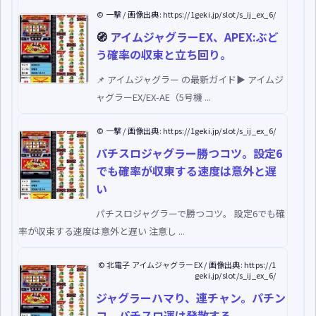
© 一撃 / 画像出典: https://1geki.jp/slot/s_ij_ex_6/
🧭
アイムジャグラーEX、APEX:ぶど
う確率の収束と立ち回り。
📌 アイムジャグラー の最新ガイド▶︎ アイムジ
ャグラーEX/EX-AE（5号機 ...
© 一撃 / 画像出典: https://1geki.jp/slot/s_ij_ex_6/
パチスロジャグラー勝つコツ。設定6
でも確率が収束する速度は意外と遅
い
パチスロジャグラーで勝つコツ。 設定6でも確
率が収束する速度は意外と遅い 注意し ...
© 北電子 アイムジャグラーEX / 画像出典: https://1
geki.jp/slot/s_ij_ex_6/
ジャグラーハマり、連チャン。パチン
コ、パチスロ運は発散する