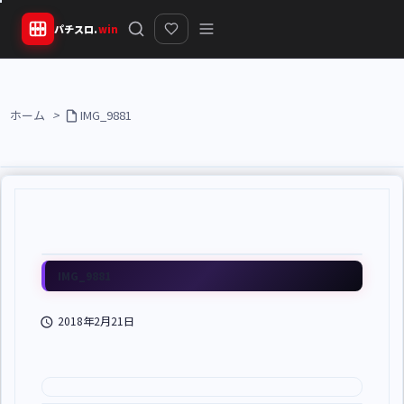
パチスロ.
win
ホーム
>
IMG_9881

IMG_9881
2018年2月21日
