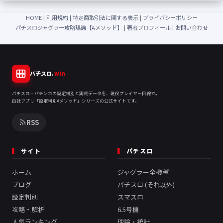
HOME
|
利用規約
|
特定商取引法に関する表示
|
プライバシーポリシー
パチスロジャグラー攻略理論【Aメソッド】
|
著者プロフィール
|
お問い合わせ
パチスロ.
win
パチスロ・パチンコの設定判別と実戦データを、現役プレイヤー目線で。
自社アプリ「設定判別Aメソッド」シリーズの公式サイトです。
RSS
サイト
パチスロ
ホーム
ジャグラー全機種
ブログ
パチスロ (それ以外)
設定判別
スマスロ
攻略・解析
6.5号機
人気ランキング
理論・統計