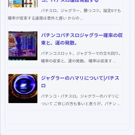
パチスロ、ジャグラー、勝つコツ。設定6でも
確率が収束する速度は意外と遅い からの ...
パチンコパチスロジャグラー確率の収
束と、運の発散。
パチンコスロット、ジャグラーでの立ち回り。
確率の収束と、運の発散。 確率は収束す ...
ジャグラーのハマリについて|パチス
ロ
パチンコ・パチスロ。ジャグラーのハマリに
ついて ご存じの方も多いと思うが、パチン ...