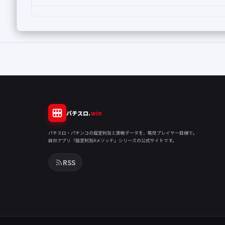
パチスロ.
win
パチスロ・パチンコの設定判別と実戦データを、現役プレイヤー目線で。
自社アプリ「設定判別Aメソッド」シリーズの公式サイトです。
RSS