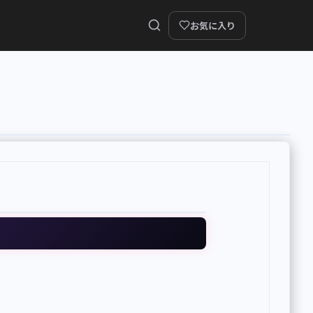
お気に入り