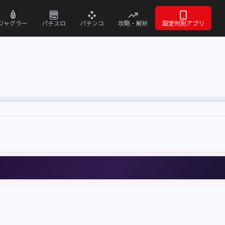
ジャグラー
パチスロ
パチンコ
攻略・解析
設定判別アプリ