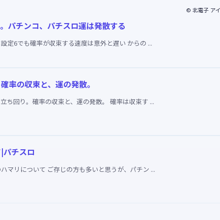
© 北電子 アイムジ
ン。パチンコ、パチスロ運は発散する
定6でも確率が収束する速度は意外と遅い からの ...
ー確率の収束と、運の発散。
ち回り。確率の収束と、運の発散。 確率は収束す ...
|パチスロ
マリについて ご存じの方も多いと思うが、パチン ...