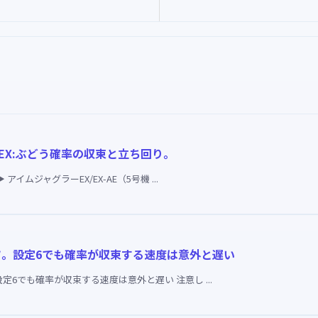
PEX:ぶどう確率の収束と立ち回り。
アイムジャグラーEX/EX-AE（5号機 ...
。設定6でも確率が収束する速度は意外と遅い
定6でも確率が収束する速度は意外と遅い 注意し ...