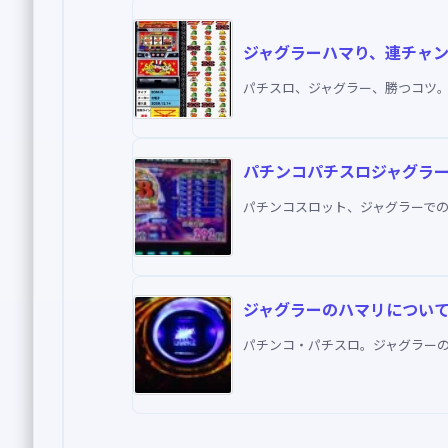
ジャグラーハマり、連チャ
パチスロ、ジャグラー、勝つコツ。設
パチンコパチスロジャグラ
パチンコスロット、ジャグラーでの立
ジャグラーのハマリについて
パチンコ・パチスロ。ジャグラーのハ