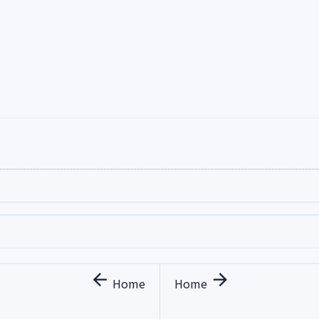


Home
Home