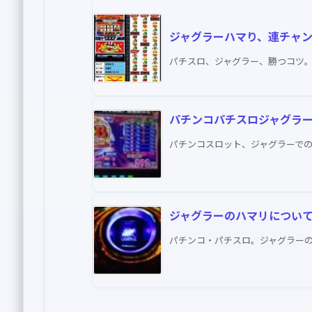
ジャグラーハマり、連チャ
パチスロ、ジャグラー、勝つコツ。設
パチンコパチスロジャグラ
パチンコスロット、ジャグラーでの立
ジャグラーのハマリについて
パチンコ・パチスロ。ジャグラーのハ