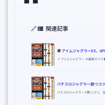
🔗
関連記事

🧭
アイムジャグラーEX、A
📌 アイムジャグラー の最新ガイド▶︎ 
パチスロジャグラー勝つコツ
パチスロジャグラーで勝つコツ。 設