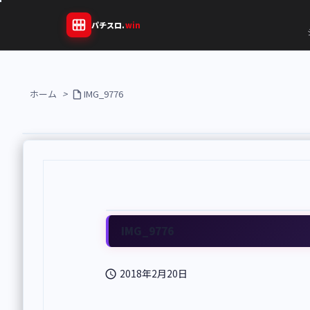
パチスロ.
win
ホーム
>
IMG_9776

IMG_9776
2018年2月20日
