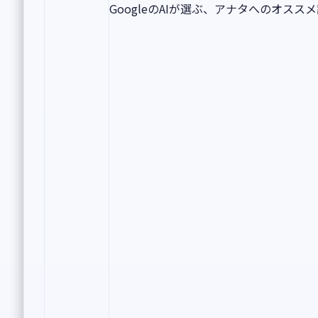
GoogleのAIが選ぶ、アナタへのオスス