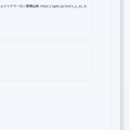
ャグラーEX / 画像出典: https://1geki.jp/slot/s_ij_ex_6/