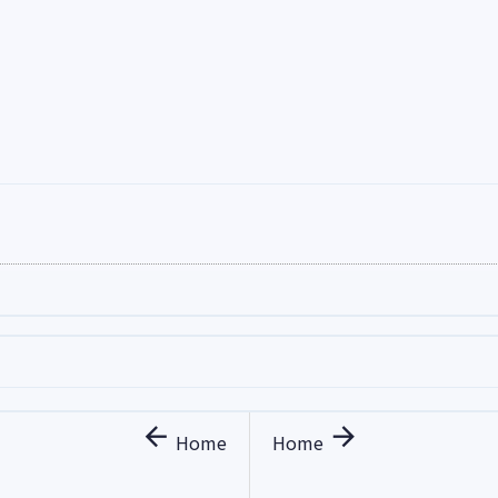


Home
Home