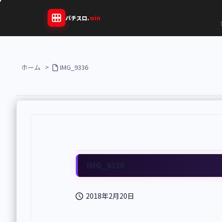
パチスロ.
win
ホーム
>
IMG_9336

IMG_9336
2018年2月20日
