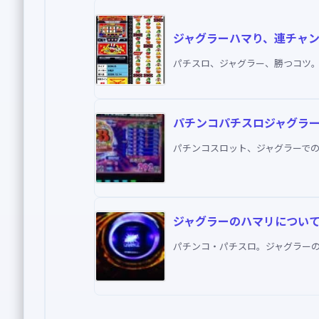
ジャグラーハマり、連チャ
パチスロ、ジャグラー、勝つコツ。設
パチンコパチスロジャグラ
パチンコスロット、ジャグラーでの立
ジャグラーのハマリについて
パチンコ・パチスロ。ジャグラーのハ