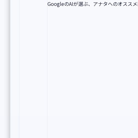
GoogleのAIが選ぶ、アナタへのオスス