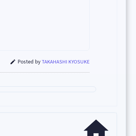
Posted by
TAKAHASHI KYOSUKE

