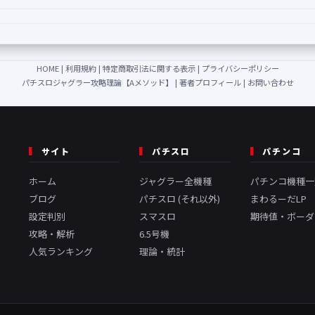
HOME
|
利用規約
|
特定商取引法に関する表示
|
プライバシーポリシー
パチスロジャグラー攻略理論【Aメソッド】
|
著者プロフィール
|
お問い合わせ
サイト
パチスロ
パチンコ
ホーム
ジャグラー全機種
パチンコ機種一
ブログ
パチスロ (それ以外)
まわるーだLP
設定判別
スマスロ
期待値・ボーダ
攻略・解析
6.5号機
人気ランキング
理論・統計