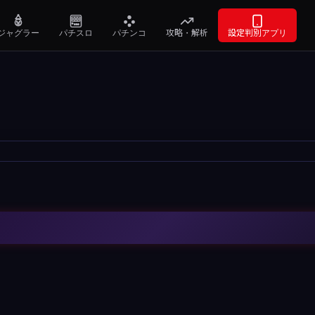
ジャグラー
パチスロ
パチンコ
攻略・解析
設定判別アプリ