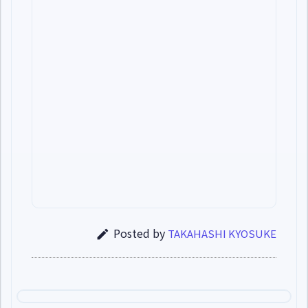
Posted by
TAKAHASHI KYOSUKE
