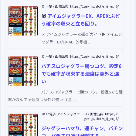
© 一撃 / 画像出典: https://1geki.jp/slot/s_ij_ex_6/
🧭
アイムジャグラーEX、APEX:ぶど
う確率の収束と立ち回り。
📌 アイムジャグラー の最新ガイド▶︎ アイムジ
ャグラーEX/EX-AE（5号機 ...
© 一撃 / 画像出典: https://1geki.jp/slot/s_ij_ex_6/
パチスロジャグラー勝つコツ。設定6
でも確率が収束する速度は意外と遅
い
パチスロジャグラーで勝つコツ。 設定6でも確
率が収束する速度は意外と遅い 注意し ...
© 北電子 アイムジャグラーEX / 画像出典: https://1
geki.jp/slot/s_ij_ex_6/
ジャグラーハマり、連チャン。パチン
コ、パチスロ運は発散する