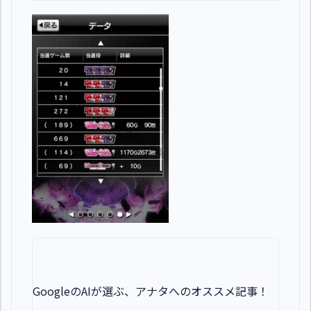
GoogleのAIが選ぶ、アナタへのオススメ記事！