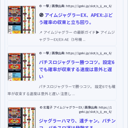
© 一撃 / 画像出典: https://1geki.jp/slot/s_ij_ex_6/
🧭
アイムジャグラーEX、APEX:ぶど
う確率の収束と立ち回り。
📌 アイムジャグラー の最新ガイド▶︎ アイムジ
ャグラーEX/EX-AE（5号機 ...
© 一撃 / 画像出典: https://1geki.jp/slot/s_ij_ex_6/
パチスロジャグラー勝つコツ。設定6
でも確率が収束する速度は意外と遅
い
パチスロジャグラーで勝つコツ。 設定6でも確
率が収束する速度は意外と遅い 注意し ...
© 北電子 アイムジャグラーEX / 画像出典: https://1
geki.jp/slot/s_ij_ex_6/
ジャグラーハマり、連チャン。パチン
コ、パチスロ運は発散する