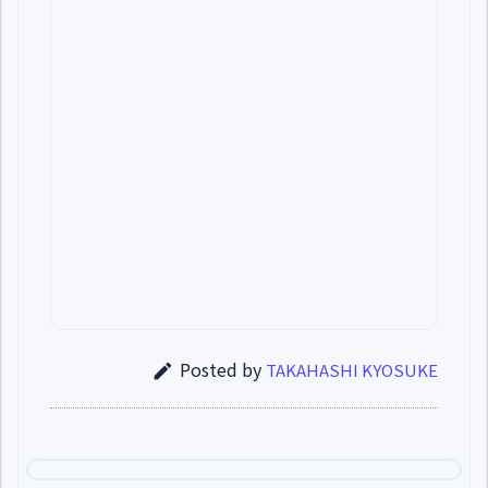
Posted by
TAKAHASHI KYOSUKE
