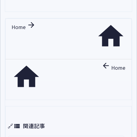


Home


Home
🔗
関連記事
