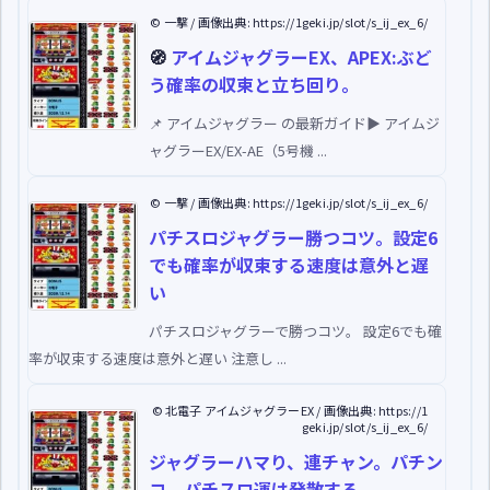
© 一撃 / 画像出典: https://1geki.jp/slot/s_ij_ex_6/
🧭
アイムジャグラーEX、APEX:ぶど
う確率の収束と立ち回り。
📌 アイムジャグラー の最新ガイド▶︎ アイムジ
ャグラーEX/EX-AE（5号機 ...
© 一撃 / 画像出典: https://1geki.jp/slot/s_ij_ex_6/
パチスロジャグラー勝つコツ。設定6
でも確率が収束する速度は意外と遅
い
パチスロジャグラーで勝つコツ。 設定6でも確
率が収束する速度は意外と遅い 注意し ...
© 北電子 アイムジャグラーEX / 画像出典: https://1
geki.jp/slot/s_ij_ex_6/
ジャグラーハマり、連チャン。パチン
コ、パチスロ運は発散する