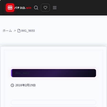
パチスロ.
win
ホーム
>
IMG_9693

IMG_9693
2018年2月19日
