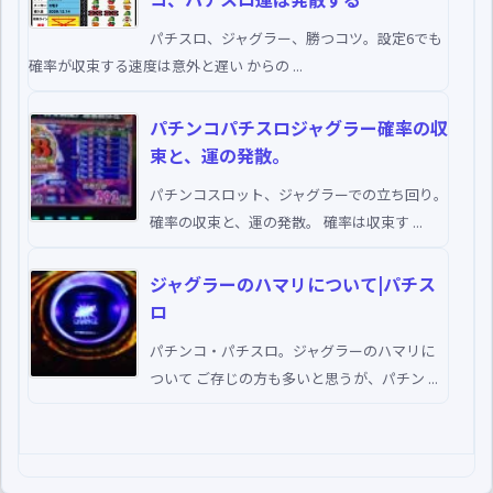
パチスロ、ジャグラー、勝つコツ。設定6でも
確率が収束する速度は意外と遅い からの ...
パチンコパチスロジャグラー確率の収
束と、運の発散。
パチンコスロット、ジャグラーでの立ち回り。
確率の収束と、運の発散。 確率は収束す ...
ジャグラーのハマリについて|パチス
ロ
パチンコ・パチスロ。ジャグラーのハマリに
ついて ご存じの方も多いと思うが、パチン ...