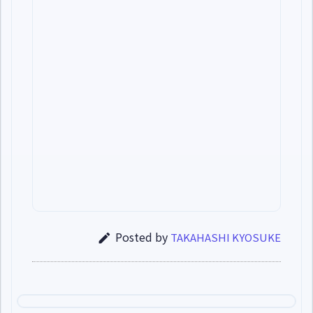
Posted by
TAKAHASHI KYOSUKE
