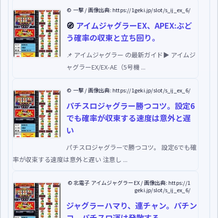
© 一撃 / 画像出典: https://1geki.jp/slot/s_ij_ex_6/
🧭
アイムジャグラーEX、APEX:ぶど
う確率の収束と立ち回り。
📌 アイムジャグラー の最新ガイド▶︎ アイムジ
ャグラーEX/EX-AE（5号機 ...
© 一撃 / 画像出典: https://1geki.jp/slot/s_ij_ex_6/
パチスロジャグラー勝つコツ。設定6
でも確率が収束する速度は意外と遅
い
パチスロジャグラーで勝つコツ。 設定6でも確
率が収束する速度は意外と遅い 注意し ...
© 北電子 アイムジャグラーEX / 画像出典: https://1
geki.jp/slot/s_ij_ex_6/
ジャグラーハマり、連チャン。パチン
コ、パチスロ運は発散する