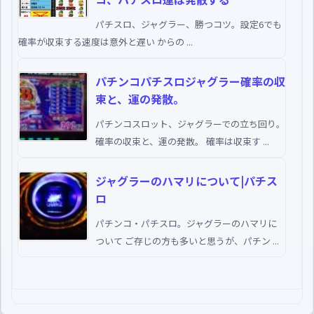
パチスロ、ジャグラー、勝つコツ。設定6でも
確率が収束する速度は意外と遅い からの ...
パチンコパチスロジャグラー確率の収
束と、運の発散。
パチンコスロット、ジャグラーでの立ち回り。
確率の収束と、運の発散。 確率は収束す ...
ジャグラーのハマリについて|パチス
ロ
パチンコ・パチスロ。ジャグラーのハマリに
ついて ご存じの方も多いと思うが、パチン ...