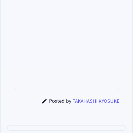
Posted by
TAKAHASHI KYOSUKE
