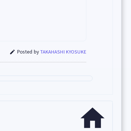
Posted by
TAKAHASHI KYOSUKE

