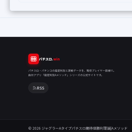
パチスロ.
win
パチスロ・パチンコの設定判別と実戦データを、現役プレイヤー目線で。
自社アプリ「設定判別Aメソッド」シリーズの公式サイトです。
RSS
© 2026 ジャグラーAタイプパチスロ期待値勝利理論|Aメソッド