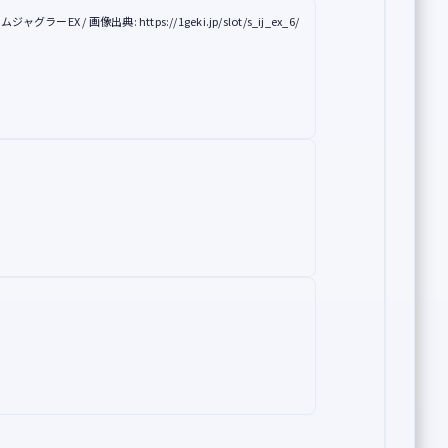
ャグラーEX / 画像出典: https://1geki.jp/slot/s_ij_ex_6/