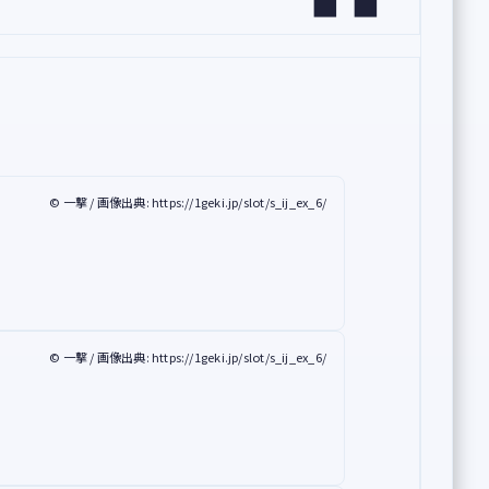
© 一撃 / 画像出典: https://1geki.jp/slot/s_ij_ex_6/
© 一撃 / 画像出典: https://1geki.jp/slot/s_ij_ex_6/