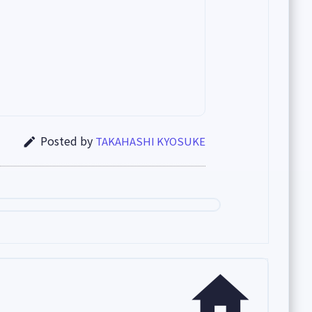
Posted by
TAKAHASHI KYOSUKE

