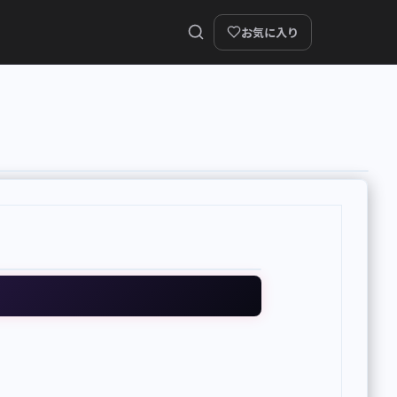
お気に入り