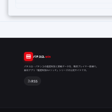
パチスロ.
win
パチスロ・パチンコの設定判別と実戦データを、現役プレイヤー目線で。
自社アプリ「設定判別Aメソッド」シリーズの公式サイトです。
RSS