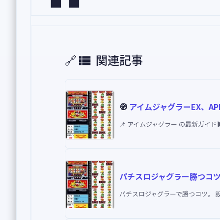
🔗
関連記事

🧭
アイムジャグラーEX、A
📌 アイムジャグラー の最新ガイド▶︎ 
パチスロジャグラー勝つコツ
パチスロジャグラーで勝つコツ。 設