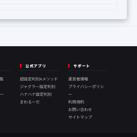
公式アプリ
サポート
覧
超設定判別Aメソッド
運営者情報
ジャグラー設定判別
プライバシーポリシ
ー
ハナハナ設定判別
ー
まわるーだ
利用規約
お問い合わせ
サイトマップ