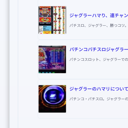
ジャグラーハマり、連チャ
パチスロ、ジャグラー、勝つコツ。設
パチンコパチスロジャグラ
パチンコスロット、ジャグラーでの立
ジャグラーのハマリについて
パチンコ・パチスロ。ジャグラーのハ