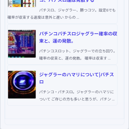
パチスロ、ジャグラー、勝つコツ。設定6でも
確率が収束する速度は意外と遅い からの ...
パチンコパチスロジャグラー確率の収
束と、運の発散。
パチンコスロット、ジャグラーでの立ち回り。
確率の収束と、運の発散。 確率は収束す ...
ジャグラーのハマリについて|パチス
ロ
パチンコ・パチスロ。ジャグラーのハマリに
ついて ご存じの方も多いと思うが、パチン ...