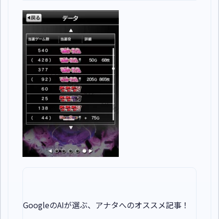
GoogleのAIが選ぶ、アナタへのオススメ記事！