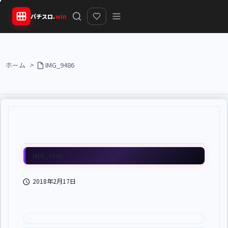
パチスロ.
win
ホーム
>
IMG_9486

IMG_9486
2018年2月17日
