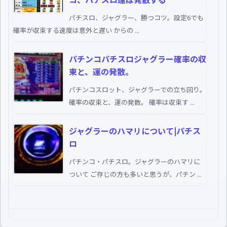
パチスロ、ジャグラー、勝つコツ。設定6でも
確率が収束する速度は意外と遅い からの ...
パチンコパチスロジャグラー確率の収
束と、運の発散。
パチンコスロット、ジャグラーでの立ち回り。
確率の収束と、運の発散。 確率は収束す ...
ジャグラーのハマリについて|パチス
ロ
パチンコ・パチスロ。ジャグラーのハマリに
ついて ご存じの方も多いと思うが、パチン ...