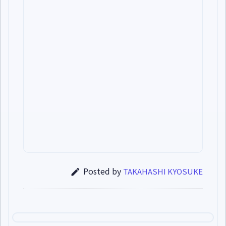
Posted by
TAKAHASHI KYOSUKE
