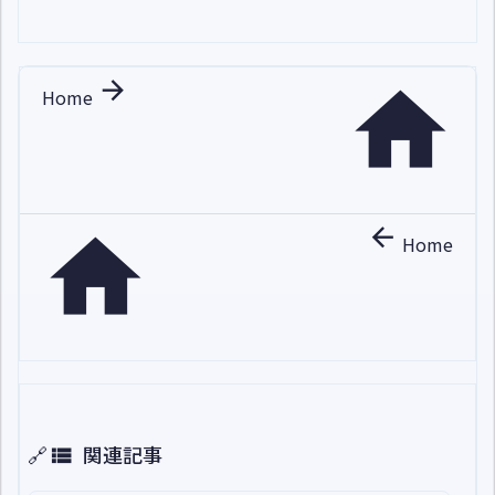


Home


Home
🔗
関連記事
