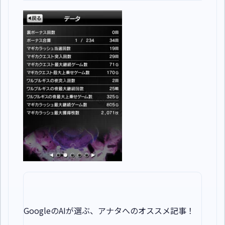
GoogleのAIが選ぶ、アナタへのオススメ記事！