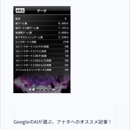
GoogleのAIが選ぶ、アナタへのオススメ記事！