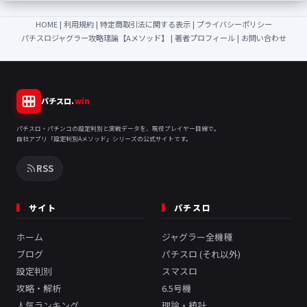
HOME
|
利用規約
|
特定商取引法に関する表示
|
プライバシーポリシー
パチスロジャグラー攻略理論【Aメソッド】
|
著者プロフィール
|
お問い合わせ
パチスロ.
win
パチスロ・パチンコの設定判別と実戦データを、現役プレイヤー目線で。
自社アプリ「設定判別Aメソッド」シリーズの公式サイトです。
RSS
サイト
パチスロ
ホーム
ジャグラー全機種
ブログ
パチスロ (それ以外)
設定判別
スマスロ
攻略・解析
6.5号機
人気ランキング
理論・統計