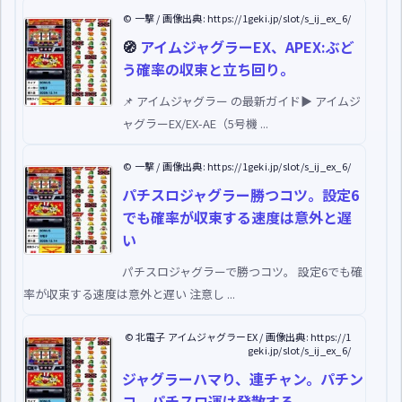
© 一撃 / 画像出典: https://1geki.jp/slot/s_ij_ex_6/
🧭
アイムジャグラーEX、APEX:ぶど
う確率の収束と立ち回り。
📌 アイムジャグラー の最新ガイド▶︎ アイムジ
ャグラーEX/EX-AE（5号機 ...
© 一撃 / 画像出典: https://1geki.jp/slot/s_ij_ex_6/
パチスロジャグラー勝つコツ。設定6
でも確率が収束する速度は意外と遅
い
パチスロジャグラーで勝つコツ。 設定6でも確
率が収束する速度は意外と遅い 注意し ...
© 北電子 アイムジャグラーEX / 画像出典: https://1
geki.jp/slot/s_ij_ex_6/
ジャグラーハマり、連チャン。パチン
コ、パチスロ運は発散する