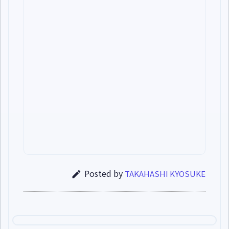
Posted by
TAKAHASHI KYOSUKE
