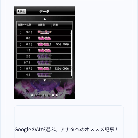
GoogleのAIが選ぶ、アナタへのオススメ記事！