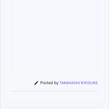
Posted by
TAKAHASHI KYOSUKE
