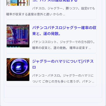
パチスロ、ジャグラー、勝つコツ。設定6でも
確率が収束する速度は意外と遅い からの ...
パチンコパチスロジャグラー確率の収
束と、運の発散。
パチンコスロット、ジャグラーでの立ち回り。
確率の収束と、運の発散。 確率は収束す ...
ジャグラーのハマリについて|パチス
ロ
パチンコ・パチスロ。ジャグラーのハマリに
ついて ご存じの方も多いと思うが、パチン ...