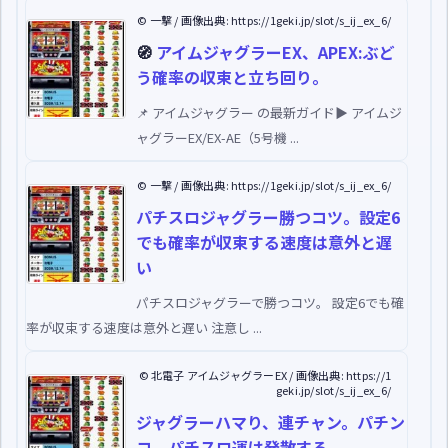
© 一撃 / 画像出典: https://1geki.jp/slot/s_ij_ex_6/
🧭
アイムジャグラーEX、APEX:ぶど
う確率の収束と立ち回り。
📌 アイムジャグラー の最新ガイド▶︎ アイムジ
ャグラーEX/EX-AE（5号機 ...
© 一撃 / 画像出典: https://1geki.jp/slot/s_ij_ex_6/
パチスロジャグラー勝つコツ。設定6
でも確率が収束する速度は意外と遅
い
パチスロジャグラーで勝つコツ。 設定6でも確
率が収束する速度は意外と遅い 注意し ...
© 北電子 アイムジャグラーEX / 画像出典: https://1
geki.jp/slot/s_ij_ex_6/
ジャグラーハマり、連チャン。パチン
コ、パチスロ運は発散する