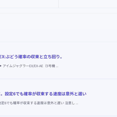
PEX:ぶどう確率の収束と立ち回り。
アイムジャグラーEX/EX-AE（5号機 ...
。設定6でも確率が収束する速度は意外と遅い
定6でも確率が収束する速度は意外と遅い 注意し ...