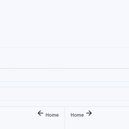


Home
Home