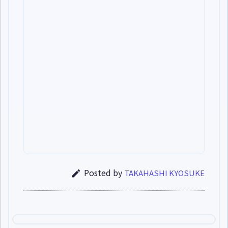
Posted by
TAKAHASHI KYOSUKE
