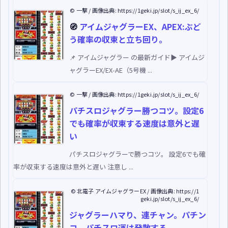
© 一撃 / 画像出典: https://1geki.jp/slot/s_ij_ex_6/
🧭
アイムジャグラーEX、APEX:ぶど
う確率の収束と立ち回り。
📌 アイムジャグラー の最新ガイド▶︎ アイムジ
ャグラーEX/EX-AE（5号機 ...
© 一撃 / 画像出典: https://1geki.jp/slot/s_ij_ex_6/
パチスロジャグラー勝つコツ。設定6
でも確率が収束する速度は意外と遅
い
パチスロジャグラーで勝つコツ。 設定6でも確
率が収束する速度は意外と遅い 注意し ...
© 北電子 アイムジャグラーEX / 画像出典: https://1
geki.jp/slot/s_ij_ex_6/
ジャグラーハマり、連チャン。パチン
コ、パチスロ運は発散する