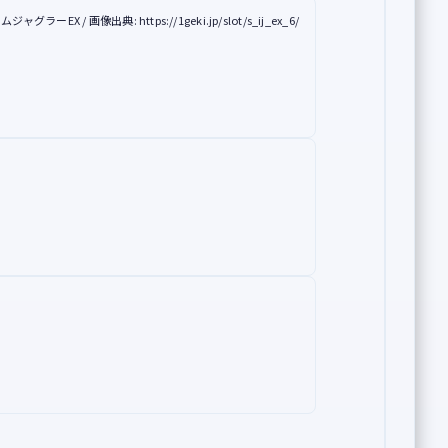
ャグラーEX / 画像出典: https://1geki.jp/slot/s_ij_ex_6/