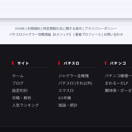
HOME
|
利用規約
|
特定商取引法に関する表示
|
プライバシーポリシー
パチスロジャグラー攻略理論【Aメソッド】
|
著者プロフィール
|
お問い合わせ
サイト
パチスロ
パチンコ
ホーム
ジャグラー全機種
パチンコ機種一
ブログ
パチスロ (それ以外)
まわるーだLP
設定判別
スマスロ
期待値・ボーダ
攻略・解析
6.5号機
人気ランキング
理論・統計