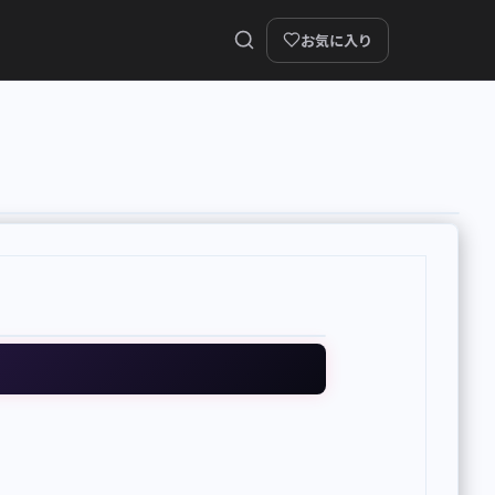
お気に入り