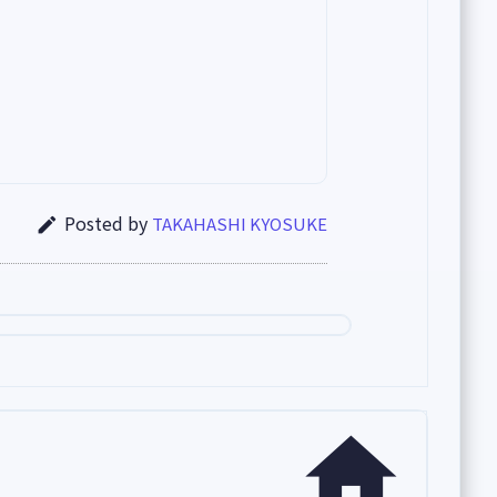
Posted by
TAKAHASHI KYOSUKE

