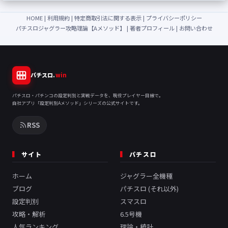
HOME
|
利用規約
|
特定商取引法に関する表示
|
プライバシーポリシー
パチスロジャグラー攻略理論【Aメソッド】
|
著者プロフィール
|
お問い合わせ
パチスロ.
win
パチスロ・パチンコの設定判別と実戦データを、現役プレイヤー目線で。
自社アプリ「設定判別Aメソッド」シリーズの公式サイトです。
RSS
サイト
パチスロ
ホーム
ジャグラー全機種
ブログ
パチスロ (それ以外)
設定判別
スマスロ
攻略・解析
6.5号機
人気ランキング
理論・統計