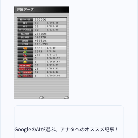
GoogleのAIが選ぶ、アナタへのオススメ記事！