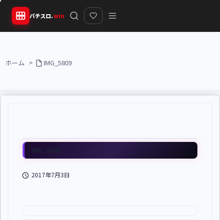
パチスロ.
win
ホーム
>
IMG_5809

IMG_5809
2017年7月3日
