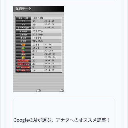
GoogleのAIが選ぶ、アナタへのオススメ記事！