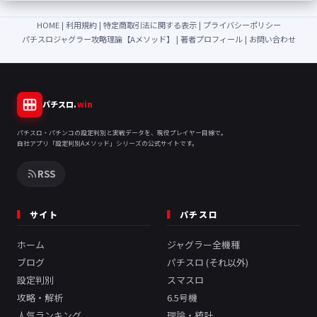
HOME
|
利用規約
|
特定商取引法に関する表示
|
プライバシーポリシー
パチスロジャグラー攻略理論【Aメソッド】
|
著者プロフィール
|
お問い合わせ
パチスロ.
win
パチスロ・パチンコの設定判別と実戦データを、現役プレイヤー目線で。
自社アプリ「設定判別Aメソッド」シリーズの公式サイトです。
RSS
サイト
パチスロ
ホーム
ジャグラー全機種
ブログ
パチスロ (それ以外)
設定判別
スマスロ
攻略・解析
6.5号機
人気ランキング
理論・統計