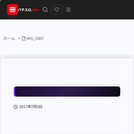
パチスロ.
win
ホーム
>
IMG_5807

IMG_5807
2017年7月3日
