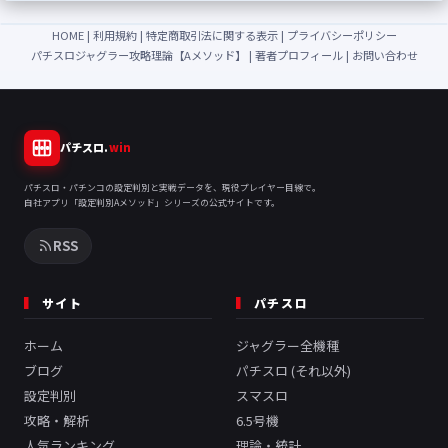
HOME
|
利用規約
|
特定商取引法に関する表示
|
プライバシーポリシー
パチスロジャグラー攻略理論【Aメソッド】
|
著者プロフィール
|
お問い合わせ
パチスロ.
win
パチスロ・パチンコの設定判別と実戦データを、現役プレイヤー目線で。
自社アプリ「設定判別Aメソッド」シリーズの公式サイトです。
RSS
サイト
パチスロ
ホーム
ジャグラー全機種
ブログ
パチスロ (それ以外)
設定判別
スマスロ
攻略・解析
6.5号機
人気ランキング
理論・統計