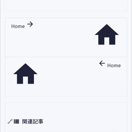


Home


Home
🔗
関連記事
