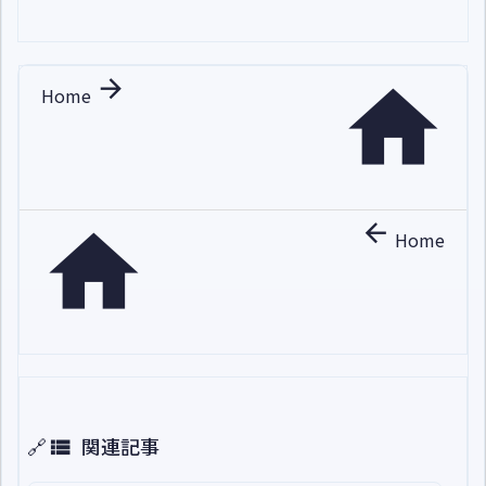


Home


Home
🔗
関連記事
