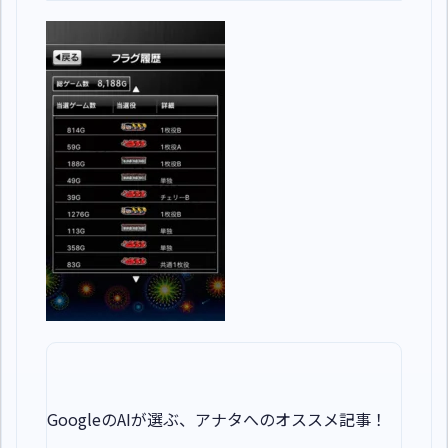
GoogleのAIが選ぶ、アナタへのオススメ記事！