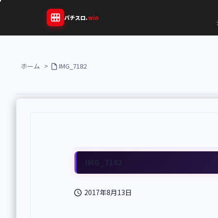
パチスロ.
win
ホーム
>
IMG_7182

IMG_7182
2017年8月13日
