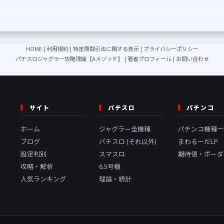
HOME
|
利用規約
|
特定商取引法に関する表示
|
プライバシーポリシー
パチスロジャグラー攻略理論【Aメソッド】
|
著者プロフィール
|
お問い合わせ
サイト
パチスロ
パチンコ
ホーム
ジャグラー全機種
パチンコ機種一
ブログ
パチスロ (それ以外)
まわるーだLP
設定判別
スマスロ
期待値・ボーダ
攻略・解析
6.5号機
人気ランキング
理論・統計