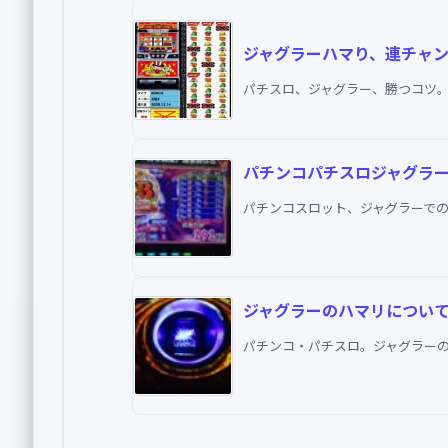
ジャグラーハマり、連チャ
パチスロ、ジャグラー、勝つコツ。設
パチンコパチスロジャグラ
パチンコスロット、ジャグラーでの立
ジャグラーのハマリについて
パチンコ・パチスロ。ジャグラーのハ