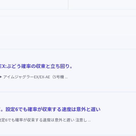
PEX:ぶどう確率の収束と立ち回り。
アイムジャグラーEX/EX-AE（5号機 ...
。設定6でも確率が収束する速度は意外と遅い
定6でも確率が収束する速度は意外と遅い 注意し ...