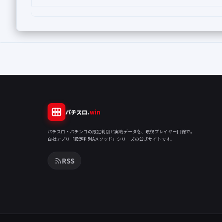
パチスロ.
win
パチスロ・パチンコの設定判別と実戦データを、現役プレイヤー目線で。
自社アプリ「設定判別Aメソッド」シリーズの公式サイトです。
RSS