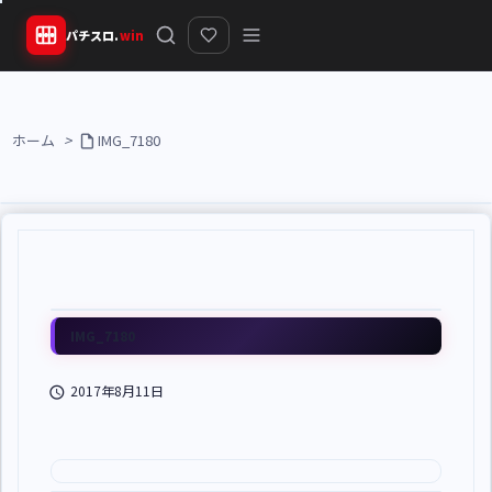
パチスロ.
win
ホーム
>
IMG_7180

IMG_7180
2017年8月11日
