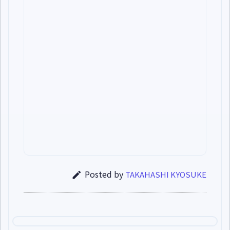
Posted by
TAKAHASHI KYOSUKE
