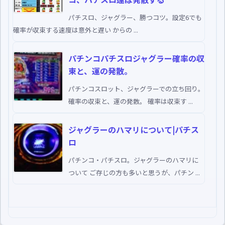
パチスロ、ジャグラー、勝つコツ。設定6でも
確率が収束する速度は意外と遅い からの ...
パチンコパチスロジャグラー確率の収
束と、運の発散。
パチンコスロット、ジャグラーでの立ち回り。
確率の収束と、運の発散。 確率は収束す ...
ジャグラーのハマリについて|パチス
ロ
パチンコ・パチスロ。ジャグラーのハマリに
ついて ご存じの方も多いと思うが、パチン ...