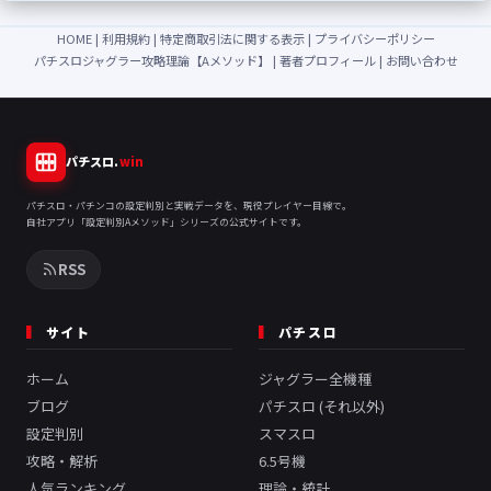
HOME
|
利用規約
|
特定商取引法に関する表示
|
プライバシーポリシー
パチスロジャグラー攻略理論【Aメソッド】
|
著者プロフィール
|
お問い合わせ
パチスロ.
win
パチスロ・パチンコの設定判別と実戦データを、現役プレイヤー目線で。
自社アプリ「設定判別Aメソッド」シリーズの公式サイトです。
RSS
サイト
パチスロ
ホーム
ジャグラー全機種
ブログ
パチスロ (それ以外)
設定判別
スマスロ
攻略・解析
6.5号機
人気ランキング
理論・統計