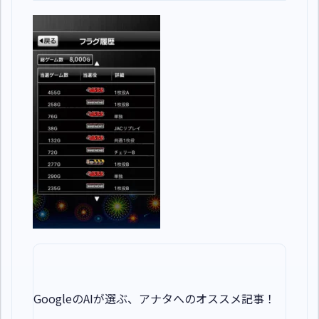
GoogleのAIが選ぶ、アナタへのオススメ記事！