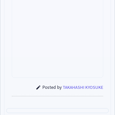
Posted by
TAKAHASHI KYOSUKE
