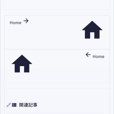


Home


Home
🔗
関連記事
