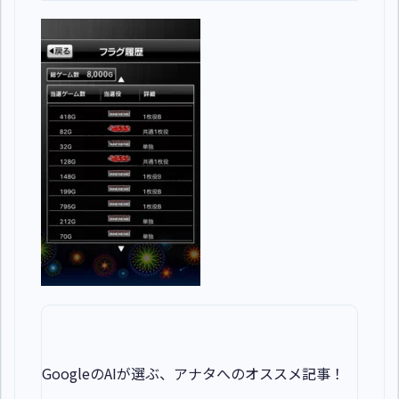
GoogleのAIが選ぶ、アナタへのオススメ記事！