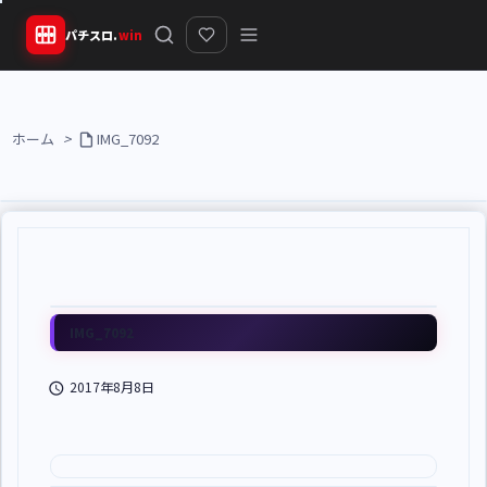
パチスロ.
win
ホーム
>
IMG_7092

IMG_7092
2017年8月8日
