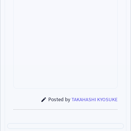
Posted by
TAKAHASHI KYOSUKE
