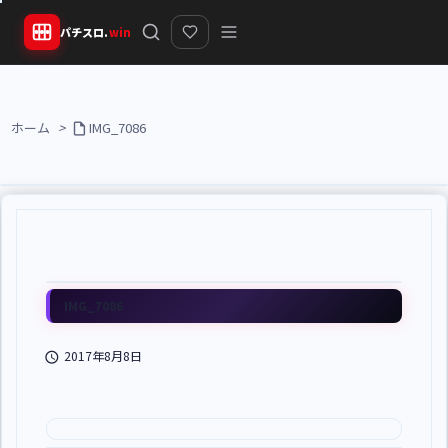
パチスロ.
win
ホーム
>
IMG_7086

IMG_7086
2017年8月8日
