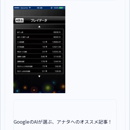
GoogleのAIが選ぶ、アナタへのオススメ記事！