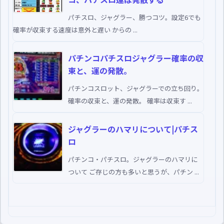
パチスロ、ジャグラー、勝つコツ。設定6でも
確率が収束する速度は意外と遅い からの ...
パチンコパチスロジャグラー確率の収
束と、運の発散。
パチンコスロット、ジャグラーでの立ち回り。
確率の収束と、運の発散。 確率は収束す ...
ジャグラーのハマリについて|パチス
ロ
パチンコ・パチスロ。ジャグラーのハマリに
ついて ご存じの方も多いと思うが、パチン ...