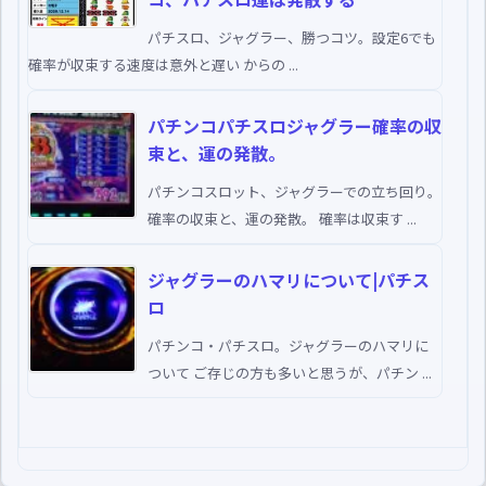
パチスロ、ジャグラー、勝つコツ。設定6でも
確率が収束する速度は意外と遅い からの ...
パチンコパチスロジャグラー確率の収
束と、運の発散。
パチンコスロット、ジャグラーでの立ち回り。
確率の収束と、運の発散。 確率は収束す ...
ジャグラーのハマリについて|パチス
ロ
パチンコ・パチスロ。ジャグラーのハマリに
ついて ご存じの方も多いと思うが、パチン ...