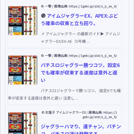
© 一撃 / 画像出典: https://1geki.jp/slot/s_ij_ex_6/
🧭
アイムジャグラーEX、APEX:ぶど
う確率の収束と立ち回り。
📌 アイムジャグラー の最新ガイド▶︎ アイムジ
ャグラーEX/EX-AE（5号機 ...
© 一撃 / 画像出典: https://1geki.jp/slot/s_ij_ex_6/
パチスロジャグラー勝つコツ。設定6
でも確率が収束する速度は意外と遅
い
パチスロジャグラーで勝つコツ。 設定6でも確
率が収束する速度は意外と遅い 注意し ...
© 北電子 アイムジャグラーEX / 画像出典: https://1
geki.jp/slot/s_ij_ex_6/
ジャグラーハマり、連チャン。パチン
コ、パチスロ運は発散する