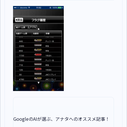
GoogleのAIが選ぶ、アナタへのオススメ記事！