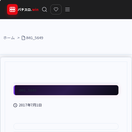
パチスロ.
win
ホーム
>
IMG_5649

IMG_5649
2017年7月1日
