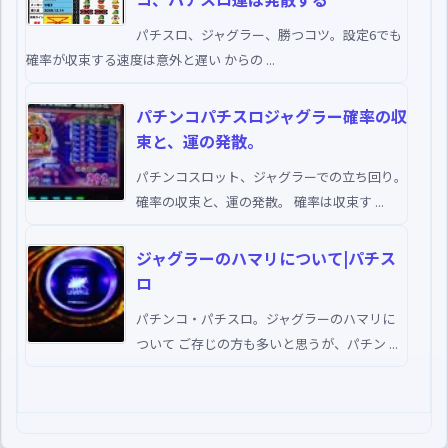
パチスロ、ジャグラー、勝つコツ。設定6でも
確率が収束する速度は意外と遅い からの ...
パチンコパチスロジャグラー確率の収
束と、運の発散。
パチンコスロット、ジャグラーでの立ち回り。
確率の収束と、運の発散。 確率は収束す ...
ジャグラーのハマリについて|パチス
ロ
パチンコ・パチスロ。ジャグラーのハマリに
ついて ご存じの方も多いと思うが、パチン ...