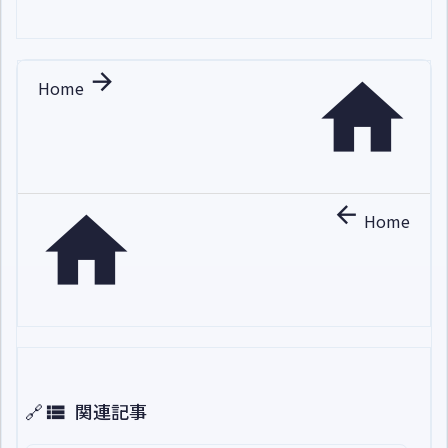


Home


Home
🔗
関連記事
