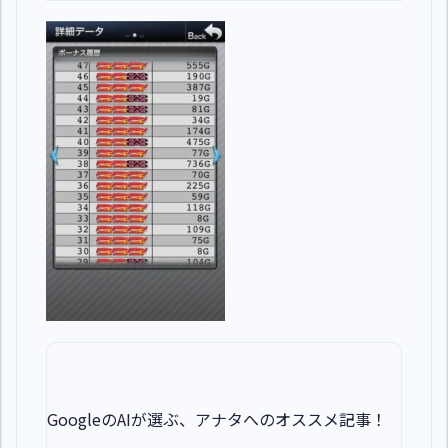
GoogleのAIが選ぶ、アナタへのオススメ記事！